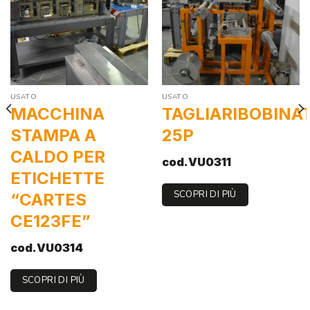
USATO
USATO
MACCHINA
TAGLIARIBOBINA
STAMPA A
25P
CALDO PER
cod.VU0311
ETICHETTE
SCOPRI DI PIÙ
“CARTES
CE123FE”
cod.VU0314
SCOPRI DI PIÙ