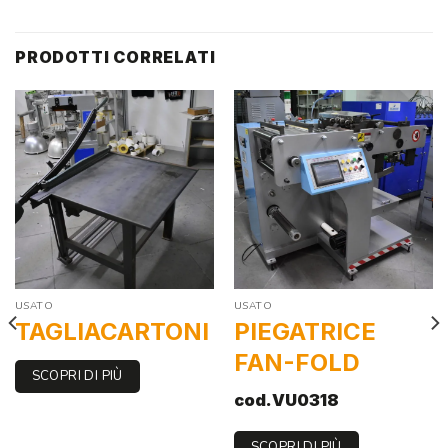
PRODOTTI CORRELATI
USATO
USATO
TAGLIACARTONI
PIEGATRICE
FAN-FOLD
SCOPRI DI PIÙ
cod.VU0318
SCOPRI DI PIÙ