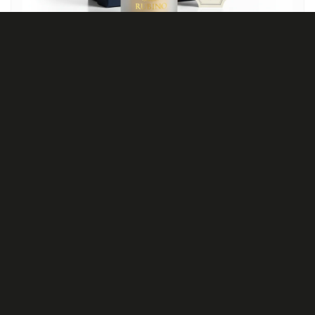
Foil Metallizzati
Ideali per effetti lucidi e brillanti come oro, argento e
rame. Perfetti per packaging, etichette e materiali
stampati di pregio.
SCOPRI DI PIÙ ⇢