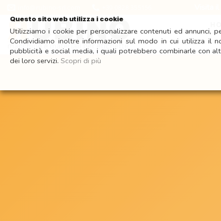
Salta
Visita il nostro shop onlin
info@rubino-srl.com
+39 0828 355156
ai
Questo sito web utilizza i cookie
H
contenuti
Utilizziamo i cookie per personalizzare contenuti ed annunci, per
Condividiamo inoltre informazioni sul modo in cui utilizza il n
pubblicità e social media, i quali potrebbero combinarle con alt
dei loro servizi.
Scopri di più