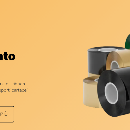
nto
iale. I ribbon
pporti cartacei
 PIÙ