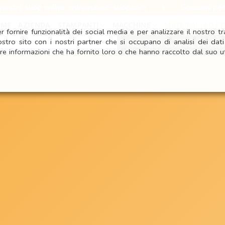
e: www.rubino-shop.com
•
Soluzioni personalizzate per ogni
OME
AZIENDA
STAMPANTI
MACCHINE
MATERIALI ED ET
 fornire funzionalità dei social media e per analizzare il nostro tra
ostro sito con i nostri partner che si occupano di analisi dei dat
RICHIEDI UN PREVENTI
re informazioni che ha fornito loro o che hanno raccolto dal suo ut