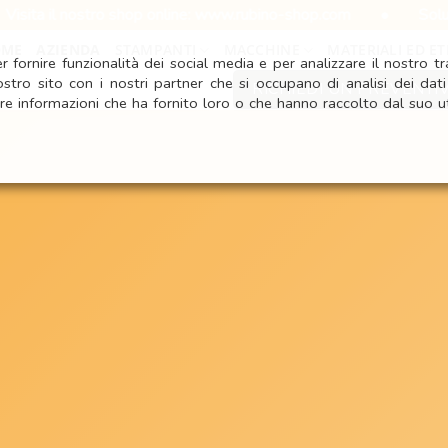
ostro shop online: www.rubino-shop.com
•
Soluzioni person
OME
AZIENDA
STAMPANTI
MACCHINE
MATERIALI ED ET
 fornire funzionalità dei social media e per analizzare il nostro tra
ostro sito con i nostri partner che si occupano di analisi dei dat
RICHIEDI UN PREVENTI
re informazioni che ha fornito loro o che hanno raccolto dal suo ut