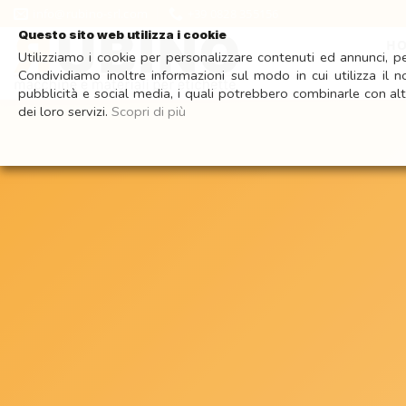
Salta
Visita il n
info@rubino-srl.com
+39 0828 355156
ai
Questo sito web utilizza i cookie
H
contenuti
Utilizziamo i cookie per personalizzare contenuti ed annunci, per
Condividiamo inoltre informazioni sul modo in cui utilizza il n
pubblicità e social media, i quali potrebbero combinarle con alt
dei loro servizi.
Scopri di più