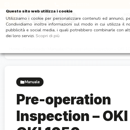
Salta
Visita il
info@rubino-srl.com
+39 0828 355156
ai
Questo sito web utilizza i cookie
H
contenuti
Utilizziamo i cookie per personalizzare contenuti ed annunci, per
Condividiamo inoltre informazioni sul modo in cui utilizza il n
pubblicità e social media, i quali potrebbero combinarle con alt
dei loro servizi.
Scopri di più
Home
Downloads
Manuale
Pre-operation Inspection – OKI 
Manuale
Pre-operation
Inspection – OKI