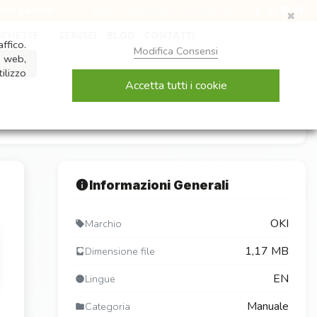
onalizzate per ogni esigenza
•
Assistenza diretta e consul
RMA
Download
Assistenza
✖
ICHETTE
SERVIZI
BLOG
CONTATTI
ffico.
Modifica Consensi
i web,
VO ⇢
ilizzo
Accetta tutti i cookie
Informazioni Generali
OKI
Marchio
1,17 MB
Dimensione file
EN
Lingue
Manuale
Categoria