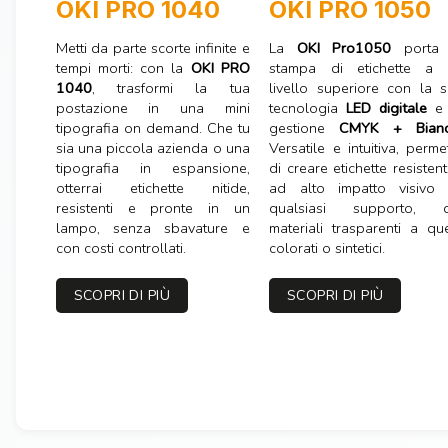
OKI PRO 1040
OKI PRO 1050
Metti da parte scorte infinite e
La
OKI Pro1050
porta 
tempi morti: con la
OKI PRO
stampa di etichette a 
1040
, trasformi la tua
livello superiore con la 
postazione in una mini
tecnologia
LED digitale
e 
tipografia on demand. Che tu
gestione
CMYK + Bian
sia una piccola azienda o una
Versatile e intuitiva, perme
tipografia in espansione,
di creare etichette resistent
otterrai etichette nitide,
ad alto impatto visivo 
resistenti e pronte in un
qualsiasi supporto, d
lampo, senza sbavature e
materiali trasparenti a que
con costi controllati.
colorati o sintetici.
SCOPRI DI PIÙ
SCOPRI DI PIÙ