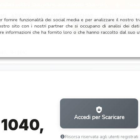
 nostro shop online: www.rubino-shop.com
•
Soluzioni pers
OME
AZIENDA
STAMPANTI
MACCHINE
MATERIALI ED ET
 fornire funzionalità dei social media e per analizzare il nostro tra
ostro sito con i nostri partner che si occupano di analisi dei dat
RICHIEDI UN PREVENTI
re informazioni che ha fornito loro o che hanno raccolto dal suo ut
1040, OKI 1050
Accedi per Scaricare
 1040,
Risorsa riservata agli utenti registrati