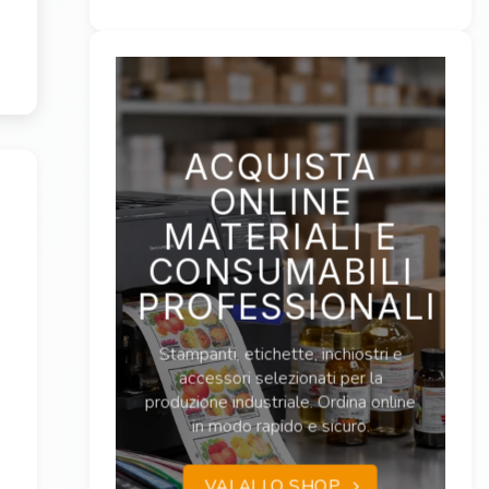
ACQUISTA
ONLINE
MATERIALI E
CONSUMABILI
PROFESSIONALI
Stampanti, etichette, inchiostri e
accessori selezionati per la
produzione industriale. Ordina online
in modo rapido e sicuro.
VAI ALLO SHOP