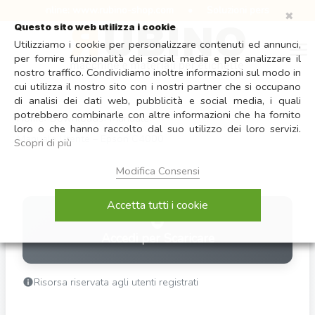
Salta
o shop online: www.rubino-shop.com
•
Soluzioni personalizzate per
✖
ai
Questo sito web utilizza i cookie
contenuti
Utilizziamo i cookie per personalizzare contenuti ed annunci,
per fornire funzionalità dei social media e per analizzare il
nostro traffico. Condividiamo inoltre informazioni sul modo in
cui utilizza il nostro sito con i nostri partner che si occupano
di analisi dei dati web, pubblicità e social media, i quali
potrebbero combinarle con altre informazioni che ha fornito
Home
Downloads
Manuale
loro o che hanno raccolto dal suo utilizzo dei loro servizi.
Manuale Utente – Epson C4000
Scopri di più
Modifica Consensi
Accetta tutti i cookie
Accedi per Scaricare
Risorsa riservata agli utenti registrati