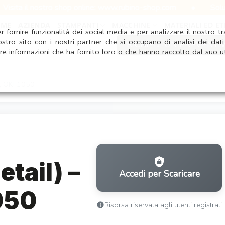
il nostro shop online: www.rubino-shop.com
•
Soluzioni pe
OME
AZIENDA
STAMPANTI
MACCHINE
MATERIALI ED ET
 fornire funzionalità dei social media e per analizzare il nostro tra
ostro sito con i nostri partner che si occupano di analisi dei dat
RICHIEDI UN PREVENTI
re informazioni che ha fornito loro o che hanno raccolto dal suo ut
0, OKI 1050
etail) –
Accedi per Scaricare
050
Risorsa riservata agli utenti registrati