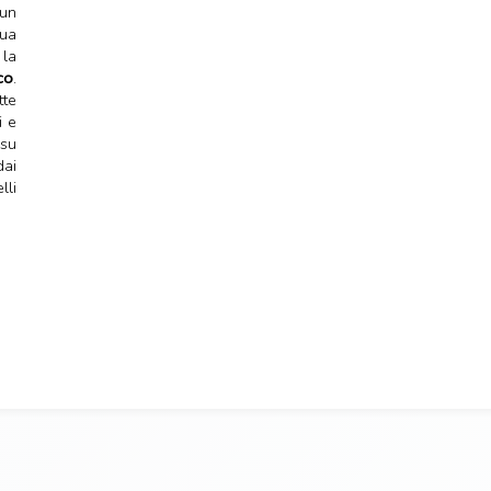
un
sua
la
co
.
tte
i e
su
ai
lli