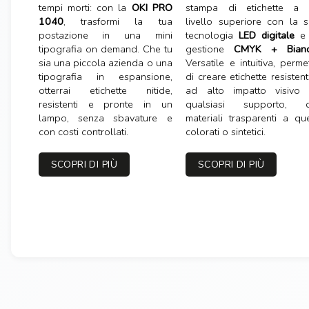
tempi morti: con la
OKI PRO
stampa di etichette a 
1040
, trasformi la tua
livello superiore con la 
postazione in una mini
tecnologia
LED digitale
e 
tipografia on demand. Che tu
gestione
CMYK + Bian
sia una piccola azienda o una
Versatile e intuitiva, perme
tipografia in espansione,
di creare etichette resistent
otterrai etichette nitide,
ad alto impatto visivo 
resistenti e pronte in un
qualsiasi supporto, d
lampo, senza sbavature e
materiali trasparenti a que
con costi controllati.
colorati o sintetici.
SCOPRI DI PIÙ
SCOPRI DI PIÙ