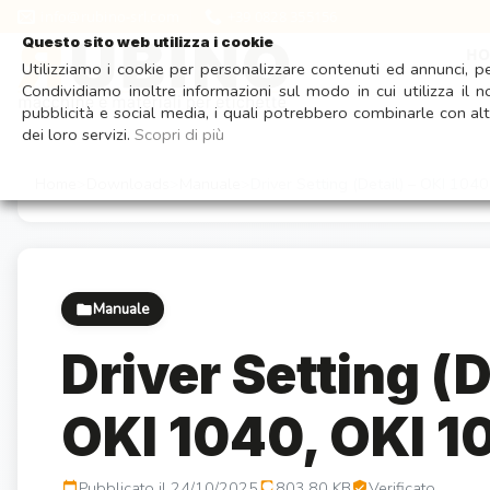
Salta
Visita 
info@rubino-srl.com
+39 0828 355156
ai
Questo sito web utilizza i cookie
H
contenuti
Utilizziamo i cookie per personalizzare contenuti ed annunci, per
Condividiamo inoltre informazioni sul modo in cui utilizza il n
pubblicità e social media, i quali potrebbero combinarle con alt
dei loro servizi.
Scopri di più
Home
Downloads
Manuale
Driver Setting (Detail) – OKI 104
Manuale
Driver Setting (D
OKI 1040, OKI 1
Pubblicato il 24/10/2025
803,80 KB
Verificato