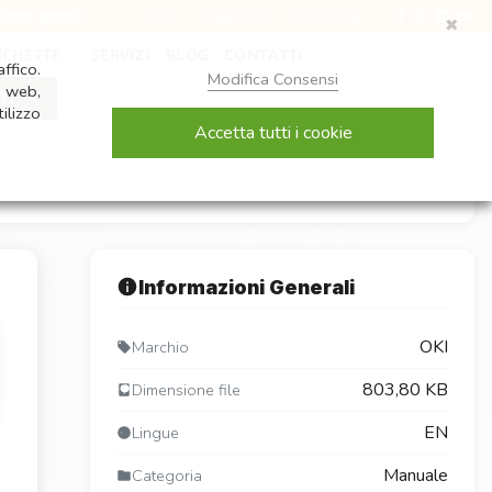
rsonalizzate per ogni esigenza
•
Assistenza diretta e cons
RMA
Download
Assistenza
✖
ICHETTE
SERVIZI
BLOG
CONTATTI
ffico.
Modifica Consensi
i web,
VO ⇢
ilizzo
Accetta tutti i cookie
Informazioni Generali
OKI
Marchio
803,80 KB
Dimensione file
EN
Lingue
Manuale
Categoria