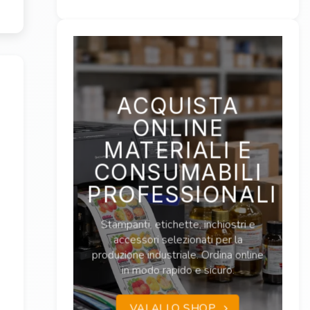
ACQUISTA
ONLINE
MATERIALI E
CONSUMABILI
PROFESSIONALI
Stampanti, etichette, inchiostri e
accessori selezionati per la
produzione industriale. Ordina online
in modo rapido e sicuro.
VAI ALLO SHOP