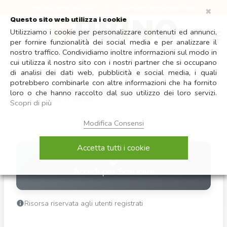
Salta
ine: www.rubino-shop.com
•
Soluzioni personalizzate per ogni esig
✖
ai
Questo sito web utilizza i cookie
contenuti
Utilizziamo i cookie per personalizzare contenuti ed annunci,
per fornire funzionalità dei social media e per analizzare il
nostro traffico. Condividiamo inoltre informazioni sul modo in
cui utilizza il nostro sito con i nostri partner che si occupano
di analisi dei dati web, pubblicità e social media, i quali
potrebbero combinarle con altre informazioni che ha fornito
Home
Downloads
Brochure Marketing
loro o che hanno raccolto dal suo utilizzo dei loro servizi.
Brochure – VICUT VR30
Scopri di più
Modifica Consensi
Accetta tutti i cookie
Accedi per Scaricare
Risorsa riservata agli utenti registrati