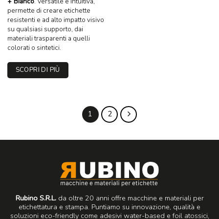
+ Bianco
. Versatile e intuitiva,
permette di creare etichette
resistenti e ad alto impatto visivo
su qualsiasi supporto, dai
materiali trasparenti a quelli
colorati o sintetici.
SCOPRI DI PIÙ
1
2
Rubino S.R.L.
da oltre 20 anni offre macchine e materiali per
etichettatura e stampa. Puntiamo su innovazione, qualità e
soluzioni eco-friendly come adesivi water-based e foil atossici,