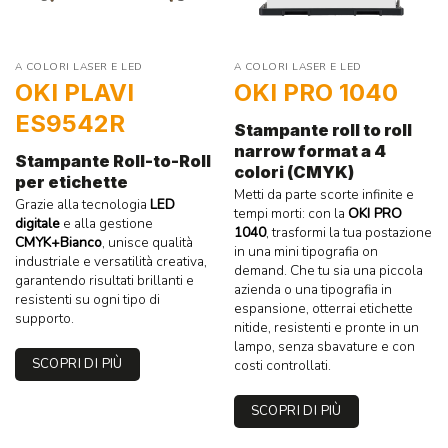
A COLORI LASER E LED
A COLORI LASER E LED
OKI PLAVI
OKI PRO 1040
ES9542R
Stampante roll to roll
narrow format a 4
Stampante Roll-to-Roll
colori (CMYK)
per etichette
Metti da parte scorte infinite e
Grazie alla tecnologia
LED
tempi morti: con la
OKI PRO
digitale
e alla gestione
1040
, trasformi la tua postazione
CMYK+Bianco
, unisce qualità
in una mini tipografia on
industriale e versatilità creativa,
demand. Che tu sia una piccola
garantendo risultati brillanti e
azienda o una tipografia in
resistenti su ogni tipo di
espansione, otterrai etichette
supporto.
nitide, resistenti e pronte in un
lampo, senza sbavature e con
SCOPRI DI PIÙ
costi controllati.
SCOPRI DI PIÙ