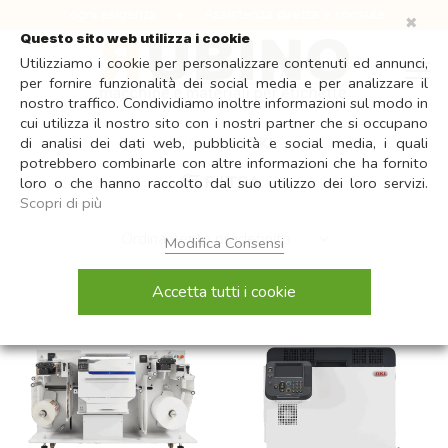
Salta
zzate per ogni esigenza
•
Assistenza diretta e consulenza qualific
✖
ai
Questo sito web utilizza i cookie
contenuti
Utilizziamo i cookie per personalizzare contenuti ed annunci,
per fornire funzionalità dei social media e per analizzare il
nostro traffico. Condividiamo inoltre informazioni sul modo in
cui utilizza il nostro sito con i nostri partner che si occupano
di analisi dei dati web, pubblicità e social media, i quali
HOME
/
OKI
potrebbero combinarle con altre informazioni che ha fornito
FILTRA
loro o che hanno raccolto dal suo utilizzo dei loro servizi.
Scopri di più
Modifica Consensi
Accetta tutti i cookie